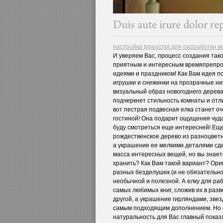
настройка typescript для разработки 
И уверяем Вас, процесс создания тако
приятным и интересным времяпрепров
идеями и праздником! Как Вам идея п
игрушки и снежинки на прозрачные ни
визуальный образ новогоднего дерева
подчеркнет стильность комнаты и отл
вот пестрая подвесная елка станет 
гостиной! Она подарит ощущения чуда
буду смотреться еще интересней! Еще
рождественское дерево из разноцветн
а украшение ее мелкими деталями сд
масса интересных вещей, но вы знает
хранить? Как Вам такой вариант? Ориг
разных безделушек (и не обязательно
необычной и полезной. А елку для ра
самых любимых книг, сложив их в раз
другой, а украшение гирляндами, зве
самым подходящим дополнением. Но е
натуральность для Вас главный показа