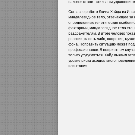
палочек станет стильным украшением
Согласно работе Лючка Хайда из Инст
миндалевидное тело, отвечающее за 
определенные генетические особенн
факторами, миндалевидное тело стан
раздражителям. В итоге человек пок
реакции, злость либо, напротив, муча
фона. Поправить ситуацию может подд
профессионалов. В неприятном случае
только усугубляться. Хайд выявил асп
уровне риска асоциального поведения
испытания.