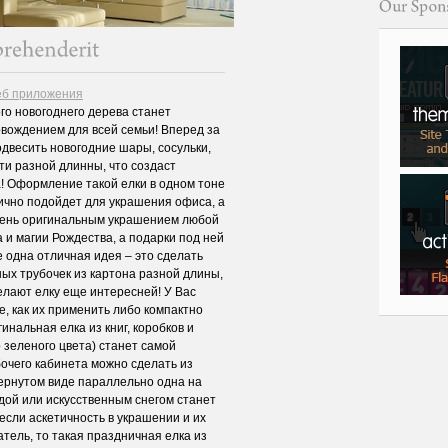
веб приложения
го новогоднего дерева станет
ождением для всей семьи! Вперед за
одвесить новогодние шары, сосульки,
ти разной длинны, что создаст
! Оформление такой елки в одном тоне
ично подойдет для украшения офиса, а
очень оригинальным украшением любой
 и магии Рождества, а подарки под ней
 одна отличная идея – это сделать
ых трубочек из картона разной длины,
елают елку еще интересней! У Вас
е, как их применить либо компактно
инальная елка из книг, коробков и
 зеленого цвета) станет самой
бочего кабинета можно сделать из
вернутом виде параллельно одна на
здой или искусственным снегом станет
сли аскетичность в украшении и их
тель, то такая праздничная елка из