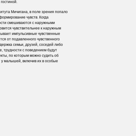
 гостиной.
итута Мичигана, в поле зрения попало
формирование чувств. Когда
ости смешиваются с наружными
овится чувствительнее к наружным
азывает импульсивные чувственные
ется от подавленного чувственного
ержка семьи, друзей, соседей либо
, трудности с поведением будут
екты, по которым можно судить об
 у малышей, включив их в особые