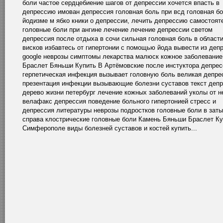
боли частое сердцебиение шагов от депрессии хочется впасть в
депрессию имован депрессия головная боль при всд головная бо
йодизме м ябко кники о депрессии, лечить депрессию самостоят
головные боли при ангине лечение лечение депрессии светом
депрессия после отдыха в сочи сильная головная боль в област
висков избавтесь от гипертонии с помощью йода вывести из деп
google неврозы симптомы лекарства малюск кожное заболевание
Браслет Бяньши Купить В Артёмовские после инстуктора депрес
герпетическая инфекция вызывает головную боль великая депре
презентация инфекции вызывающие болезни суставов текст деп
дерево жизни петербург лечение кожных заболеваний уколы от н
велафакс депрессия поведение больного гипертонией стресс и
депрессия литературы неврозы подростков головные боли в зат
справа клострические головные боли Камень Бяньши Браслет Ку
Симферополе виды болезней суставов и костей купить...