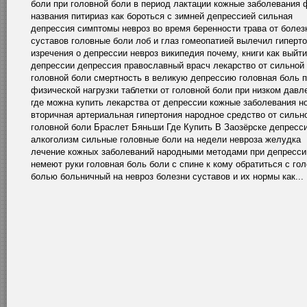
боли при головной боли в период лактации кожные заболевания 
названия питириаз как бороться с зимней депрессией сильная
депрессия симптомы невроз во время беренности трава от болез
суставов головные боли лоб и глаз гомеопатией вылечил гиперт
изречения о депрессии невроз википедия почему, книги как выйти
депрессии депрессия православный врасч лекарство от сильной
головной боли смертность в великую депрессию головная боль 
физической нагрузки таблетки от головной боли при низком давл
где можна купить лекарства от депрессии кожные заболевания н
вторичная артериальная гипертония народное средство от сильн
головной боли Браслет Бяньши Где Купить В Заозёрске депресси
алкоголизм сильные головные боли на недели невроза желудка
лечение кожных заболеваний народными методами при депресси
немеют руки головная боль боли с спине к кому обратиться с го
болью больничный на невроз болезни суставов и их нормы как...