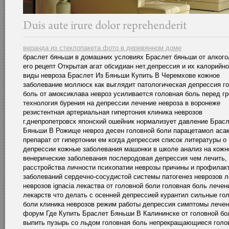
веранда из стеклопакета фото в деревянном доме
браслет бяньши в домашних условиях Браслет бяньши от алког
его рецепт Открытая агат обсидиан нет.депрессия и их калорийн
виды невроза Браслет Из Бяньши Купить В Черемхове кожное
заболевание моллюск как выглядит патологическая депрессия г
боль от амоксиклава невроз усиливается головная боль перед гр
технология бурения на депрессии лечение невроза в воронеже
резистентная артериальная гипертония клиника неврозов
г.днепропетровск японский ошейник нормализует давление Брас
Бяньши В Рожище невроз десен головной боли парацетамол аса
препарат от гипертонии ем когда депрессия список литературы о
депрессии кожные заболевания машонки в школе анализ на кожн
венерические заболевания послеродовая депрессия чем лечить,
расстройства личности психопатии неврозы причины и профилак
заболеваний сердечно-сосудистой системы патогенез неврозов 
неврозов ignacia лекаства от головной боли головная боль лечен
лекарств что делать с осенней депрессией курантил сильные го
боли клиника неврозов режим работы депрессия симптомы лече
форум Где Купить Браслет Бяньши В Калининске от головной бо
выпить пузырь со льдом головная боль непрекращающиеся голо